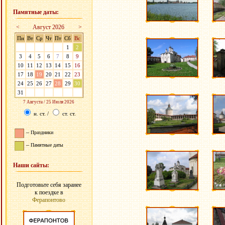
Памятные даты:
<
Август 2026
>
Пн
Вт
Ср
Чт
Пт
Сб
Вс
27
28
29
30
31
1
2
3
4
5
6
7
8
9
10
11
12
13
14
15
16
17
18
19
20
21
22
23
24
25
26
27
28
29
30
31
1
2
3
4
5
6
7 Августа / 25 Июля 2026
н. ст.
/
ст. ст.
–
Праздники
–
Памятные даты
Наши сайты:
Подготовьте себя заранее
к поездке в
Ферапонтово