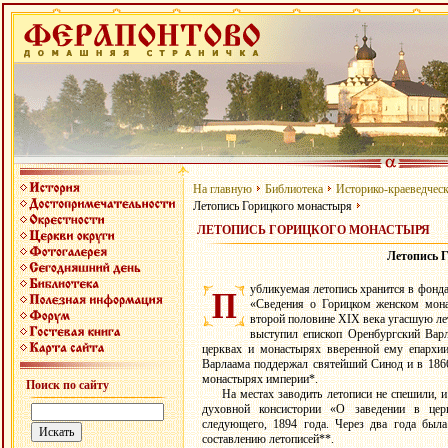
На главную
Библиотека
Историко-краеведчес
Летопись Горицкого монастыря
ЛЕТОПИСЬ ГОРИЦКОГО МОНАСТЫРЯ
Летопись 
убликуемая летопись хранится в фонд
«Сведения о Горицком женском мона
второй половине ХIХ века угасшую ле
выступил епископ Оренбургский Варл
церквах и монастырях вверенной ему епархи
Варлаама поддержал святейший Синод и в 1866 
монастырях империи*.
Поиск по сайту
На местах заводить летописи не спешили, 
духовной консистории «О заведении в цер
следующего, 1894 года. Через два года был
составлению летописей**.