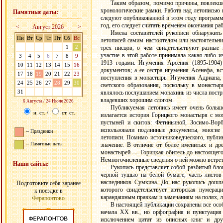
Таким образом, помимо причины, повлекше
хронологические рамки. Работа над летописью на
Памятные даты:
следуют опубликованной в этом году программе
год, его следует считать временем окончания ра
<
Август 2026
>
Имена составителей рукописи обнаружить 
Пн
Вт
Ср
Чт
Пт
Сб
Вс
летописей самим настоятелям или настоятельни
27
28
29
30
31
1
2
трех писцов, о чем свидетельствуют разные 
участие в этой работе принимала какая-либо 
3
4
5
6
7
8
9
1913 годами. Игумения Арсения (1895-1904)
10
11
12
13
14
15
16
документов; а ее сестра игумения Асенефа, вс
17
18
19
20
21
22
23
поступления в монастырь. Игумения Адриана,
24
25
26
27
28
29
30
светского образования, поскольку в монастыр
31
1
2
3
4
5
6
являлось послушанием монахинь из числа постр
владевших хорошим слогом.
6 Августа / 24 Июля 2026
Публикуемая летопись имеет очень большо
н. ст.
/
ст. ст.
излагается история Горицкого монастыря с мо
пустыней и скитов: Фетиньиной, Зосимо-Вор
использовали подлинные документы, многие 
–
Праздники
летописи. Помимо источниковедческого, публи
–
Памятные даты
значение. В отличие от более именитых и др
монастырей — Горицкая обитель до настоящего
Немногочисленные сведения о ней можно встрет
Наши сайты:
Рукопись представляет собой разбитый блок
черной тушью на белой бумаге, часть листо
наследников Сумкина. До нас рукопись дошла
Подготовьте себя заранее
которого свидетельствует авторская нумера
к поездке в
карандашным правкам и замечаниям на полях, л
Ферапонтово
В настоящей публикации сохранены все осо
начала ХХ вв., но орфография и пунктуация
исключением цитат из описных книг и друг