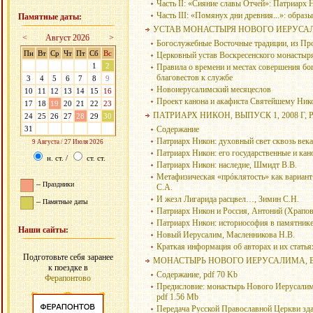
Часть II: «Сияние славы Отчей»: Патриарх 
Часть III: «Помянух дни древния...»: обра
Памятные даты:
УСТАВ МОНАСТЫРЯ НОВОГО ИЕРУС
<
Август 2026
>
Богослужебные Восточные традиции, из Пр
Пн
Вт
Ср
Чт
Пт
Сб
Вс
Церковный устав Воскресенского монастыр
27
28
29
30
31
1
2
Правила о времени и местах совершения бо
благовестов к службе
3
4
5
6
7
8
9
Новоиерусалимский месяцеслов
10
11
12
13
14
15
16
Проект канона и акафиста Святейшему Ник
17
18
19
20
21
22
23
ПАТРИАРХ НИКОН, ВЫПУСК 1, 2008 Г, 
24
25
26
27
28
29
30
31
1
2
3
4
5
6
Содержание
Патриарх Никон: духовный свет сквозь век
9 Августа / 27 Июля 2026
Патриарх Никон: его государственные и кан
н. ст.
/
ст. ст.
Патриарх Никон: наследие, Шмидт В.В.
Метафизическая «прóклятость» как вариант
–
Праздники
С.А.
И жезл Лигарида расцвел…, Зимин С.Н.
–
Памятные даты
Патриарх Никон и Россия, Антоний (Храпов
Патриарх Никон: историософия в памятнике
Наши сайты:
Новый Иерусалим, Масленникова Н.В.
Краткая информация об авторах и их статья
Подготовьте себя заранее
МОНАСТЫРЬ НОВОГО ИЕРУСАЛИМА, ВЫП
к поездке в
Содержание, pdf 70 Kb
Ферапонтово
Предисловие: монастырь Нового Иерусалима
pdf 1.56 Mb
Передача Русской Православной Церкви зда