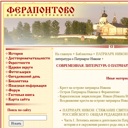
На главную
Библиотека
ПАТРИАРХ НИКОН
литература о Патриархе Никоне
СОВРЕМЕННАЯ ЛИТЕРАТУРА О ПАТРИАР
Иные материа
- Крест на острове патриарха Никона
- Остров Патриарха Никона в Ферапонтове
- Кирилловская энциклопедия: Никон (Никита 
- Воздвижение креста на острове патриарха Ник
Поиск по сайту
ПАТРИАРХ НИКОН: СТЯЖАНИЕ СВЯТО
РОССИЙСКОГО. ОБЩАЯ РЕДАКЦИЯ В.В. 
Часть I: Летопись жизни и деятельности Па
истории и в окружении разного рода лиц к 