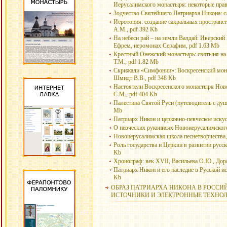
Иерусалимского монастыря: некоторые право
Зодчество Святейшего Патриарха Никона: сл
Иеротопия: создание сакральных пространст
А.М., pdf 392 Kb
На небеси рай – на земли Валдай: Иверски
Ефрем, иеромонах Серафим, pdf 1.63 Mb
Крестный Онежский монастырь: святыня на 
Т.М., pdf 1.82 Mb
Скрижали «Симфонии»: Воскресенский мона
Шмидт В.В., pdf 348 Kb
Настоятели Воскресенского монастыря Нов
С.М., pdf 404 Kb
Палестина Святой Руси (путеводитель с ду
Mb
Патриарх Никон и церковно-певческое искус
О певческих рукописях Новоиерусалимского
Новоиерусалимская школа песнетворчества, 
Роль государства и Церкви в развитии русск
Kb
Хронограф: век XVII, Васильева О.Ю., Дор
Патриарх Никон и его наследие в Русской ис
Kb
ОБРАЗ ПАТРИАРХА НИКОНА В РОССИ
ИСТОЧНИКИ И ЭЛЕКТРОННЫЕ ТЕХНОЛ